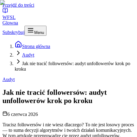
Przejdź do treści
WFSL
Glowna
Subskrybuj
Menu
Strona główna
Audyt
Jak nie tracić followersów: audyt unfollowerów krok po
kroku
Audyt
Jak nie tracić followersów: audyt
unfollowerów krok po kroku
6 czerwca 2026
Tracisz followersów i nie wiesz dlaczego? To nie jest losowy proces
— to suma decyzji algorytmów i twoich działań komunikacyjnych.
W tym artykule przeprowadzę cię przez audyt unfollowerów,