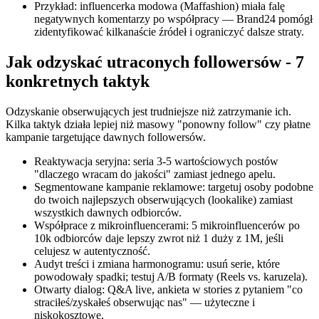
Przykład: influencerka modowa (Maffashion) miała falę
negatywnych komentarzy po współpracy — Brand24 pomógł
zidentyfikować kilkanaście źródeł i ograniczyć dalsze straty.
Jak odzyskać utraconych followersów - 7
konkretnych taktyk
Odzyskanie obserwujących jest trudniejsze niż zatrzymanie ich.
Kilka taktyk działa lepiej niż masowy "ponowny follow" czy płatne
kampanie targetujące dawnych followersów.
Reaktywacja seryjna: seria 3-5 wartościowych postów
"dlaczego wracam do jakości" zamiast jednego apelu.
Segmentowane kampanie reklamowe: targetuj osoby podobne
do twoich najlepszych obserwujących (lookalike) zamiast
wszystkich dawnych odbiorców.
Współprace z mikroinfluencerami: 5 mikroinfluencerów po
10k odbiorców daje lepszy zwrot niż 1 duży z 1M, jeśli
celujesz w autentyczność.
Audyt treści i zmiana harmonogramu: usuń serie, które
powodowały spadki; testuj A/B formaty (Reels vs. karuzela).
Otwarty dialog: Q&A live, ankieta w stories z pytaniem "co
straciłeś/zyskałeś obserwując nas" — użyteczne i
niskokosztowe.