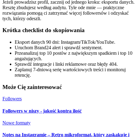
Jeżeli prowadzisz profil, zacznij od jednego kroku: eksportu danych.
Resztę zbudujesz według audytu. Tyle ode mnie — praktyczne
rozwiązania pomogą ci zatrzymać więcej followersów i odzyskać
tych, którzy odeszli.
Krótka checklist do skopiowania
Eksport danych 90 dni: Instagram/TikTok/YouTube.
Uruchom Brand24 alert i sprawdź sentyment.
Przeanalizuj top 10 postów z największym spadkiem i top 10
angażujących.
Sprawdź integracje i linki reklamowe oraz błędy 404.
Zaplanuj 7-dniową serię wartościowych treści i monitoruj
retencję.
Może Cię zainteresować
Followers
Followers w niszy - jakość kontra ilość
Nowe formaty
Notes na Instagramie – Retro mikroformat, który zaskakuje i