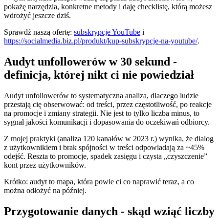
pokażę narzędzia, konkretne metody i daję checklistę, którą możesz
wdrożyć jeszcze dziś.
Sprawdź naszą ofertę:
subskrypcje YouTube
i
https://socialmedia.biz.pl/produkt/kup-subskrypcje-na-youtube/
.
Audyt unfollowerów w 30 sekund -
definicja, której nikt ci nie powiedział
Audyt unfollowerów to systematyczna analiza, dlaczego ludzie
przestają cię obserwować: od treści, przez częstotliwość, po reakcje
na promocje i zmiany strategii. Nie jest to tylko liczba minus, to
sygnał jakości komunikacji i dopasowania do oczekiwań odbiorcy.
Z mojej praktyki (analiza 120 kanałów w 2023 r.) wynika, że dialog
z użytkownikiem i brak spójności w treści odpowiadają za ~45%
odejść. Reszta to promocje, spadek zasięgu i czysta „czyszczenie”
kont przez użytkowników.
Krótko: audyt to mapa, która powie ci co naprawić teraz, a co
można odłożyć na później.
Przygotowanie danych - skąd wziąć liczby