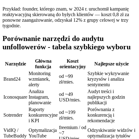
Przykład: founder, którego znam, w 2024 r. uruchomił kampanię
reaktywacyjną skierowaną do byłych klientów — koszt 0,8 zł za
ponowne zaangażowanie, odzyskał 12% z grupy celowej w trzy
tygodnie.
Porównanie narzędzi do audytu
unfollowerów - tabela szybkiego wyboru
Główna
Koszt
Narzędzie
Najlepsze użycie
funkcja
orientacyjny
Monitoring
Szybkie wykrywanie
od ~99
Brand24
wzmianek,
kryzysów i analiza
zł/mies.
alerty
sentymentu
Analiza
Audyt treści i
od ~49
Iconosquare
Instagram,
najlepszych godzin
USD/mies.
planowanie
publikacji
Raporty
Porównania z
od ~199
Sotrender
konkurencyjne
konkurencją i
zł/mies.
i KPI
rekomendacje
freemium / od
VidIQ /
Optymalizacja
Odzyskiwanie widzów i
~7
TubeBuddy
YouTube
optymalizacja tytułów
USD/mies.