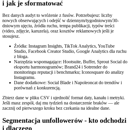
i jak je sformatować
Bez danych audyt to wróżenie z fusów. Potrzebujesz: liczby
nowych obserwujących i odejść w dziennym/tygodniowym/30-
dniowym ujęciu, źródła ruchu, tempa publikacji, typów treści
(video, zdjęcie, karuzela), oraz kosztów reklamowych jeśli je
stosujesz.
Źródła: Instagram Insights, TikTok Analytics, YouTube
Studio, Facebook Creator Studio, Google Analytics dla ruchu
z bloga.
Narzędzia wspomagające: Hootsuite, Buffer, Sprout Social do
eksportu harmonogramów; Brand24 i Sotrender do
monitoringu reputacji i benchmarku; Iconosquare do analizy
Instagramu.
Dane dodatkowe: Social Blade i Napoleoncat do trendów i
porównań z konkurencją.
Zbierz dane w pliku CSV i ujednolić format daty, kanału i metryki.
Jeśli masz zespół, daj mu tydzień na dostarczenie braków — ale
zacznij od pierwszego kroku bez czekania na idealne dane.
Segmentacja unfollowerów - kto odchodzi
i dlaczego