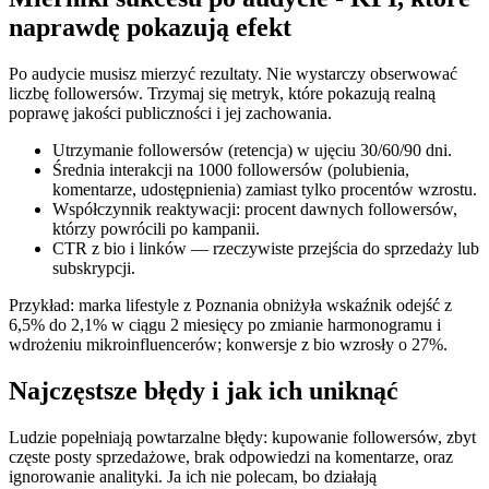
naprawdę pokazują efekt
Po audycie musisz mierzyć rezultaty. Nie wystarczy obserwować
liczbę followersów. Trzymaj się metryk, które pokazują realną
poprawę jakości publiczności i jej zachowania.
Utrzymanie followersów (retencja) w ujęciu 30/60/90 dni.
Średnia interakcji na 1000 followersów (polubienia,
komentarze, udostępnienia) zamiast tylko procentów wzrostu.
Współczynnik reaktywacji: procent dawnych followersów,
którzy powrócili po kampanii.
CTR z bio i linków — rzeczywiste przejścia do sprzedaży lub
subskrypcji.
Przykład: marka lifestyle z Poznania obniżyła wskaźnik odejść z
6,5% do 2,1% w ciągu 2 miesięcy po zmianie harmonogramu i
wdrożeniu mikroinfluencerów; konwersje z bio wzrosły o 27%.
Najczęstsze błędy i jak ich uniknąć
Ludzie popełniają powtarzalne błędy: kupowanie followersów, zbyt
częste posty sprzedażowe, brak odpowiedzi na komentarze, oraz
ignorowanie analityki. Ja ich nie polecam, bo działają