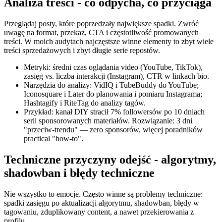
Analiza treści - co odpycha, co przyciąga
Przeglądaj posty, które poprzedzały największe spadki. Zwróć
uwagę na format, przekaz, CTA i częstotliwość promowanych
treści. W moich audytach najczęstsze winne elementy to zbyt wiele
treści sprzedażowych i zbyt długie serie repostów.
Metryki: średni czas oglądania video (YouTube, TikTok),
zasięg vs. liczba interakcji (Instagram), CTR w linkach bio.
Narzędzia do analizy: VidIQ i TubeBuddy do YouTube;
Iconosquare i Later do planowania i pomiaru Instagrama;
Hashtagify i RiteTag do analizy tagów.
Przykład: kanał DIY stracił 7% followersów po 10 dniach
serii sponsorowanych materiałów. Rozwiązanie: 3 dni
"przeciw-trendu" — zero sponsorów, więcej poradników
practical "how-to".
Techniczne przyczyny odejść - algorytmy,
shadowban i błędy techniczne
Nie wszystko to emocje. Często winne są problemy techniczne:
spadki zasięgu po aktualizacji algorytmu, shadowban, błędy w
tagowaniu, zduplikowany content, a nawet przekierowania z
profilu.