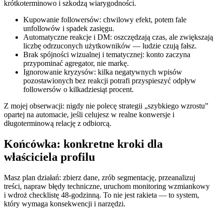
krótkoterminowo i szkodzą wiarygodności.
Kupowanie followersów: chwilowy efekt, potem fale
unfollowów i spadek zasięgu.
Automatyczne reakcje i DM: oszczędzają czas, ale zwiększają
liczbę odrzuconych użytkowników — ludzie czują fałsz.
Brak spójności wizualnej i tematycznej: konto zaczyna
przypominać agregator, nie markę.
Ignorowanie kryzysów: kilka negatywnych wpisów
pozostawionych bez reakcji potrafi przyspieszyć odpływ
followersów o kilkadziesiąt procent.
Z mojej obserwacji: nigdy nie polecę strategii „szybkiego wzrostu”
opartej na automacie, jeśli celujesz w realne konwersje i
długoterminową relację z odbiorcą.
Końcówka: konkretne kroki dla
właściciela profilu
Masz plan działań: zbierz dane, zrób segmentację, przeanalizuj
treści, napraw błędy techniczne, uruchom monitoring wzmiankowy
i wdroż checklistę 48-godzinną. To nie jest rakieta — to system,
który wymaga konsekwencji i narzędzi.