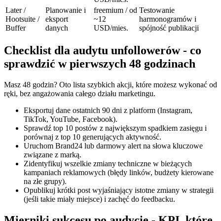
Later /
Planowanie i
freemium / od
Testowanie
Hootsuite /
eksport
~12
harmonogramów i
Buffer
danych
USD/mies.
spójność publikacji
Checklist dla audytu unfollowerów - co
sprawdzić w pierwszych 48 godzinach
Masz 48 godzin? Oto lista szybkich akcji, które możesz wykonać od
ręki, bez angażowania całego działu marketingu.
Eksportuj dane ostatnich 90 dni z platform (Instagram,
TikTok, YouTube, Facebook).
Sprawdź top 10 postów z największym spadkiem zasięgu i
porównaj z top 10 generujących aktywność.
Uruchom Brand24 lub darmowy alert na słowa kluczowe
związane z marką.
Zidentyfikuj wszelkie zmiany techniczne w bieżących
kampaniach reklamowych (błędy linków, budżety kierowane
na złe grupy).
Opublikuj krótki post wyjaśniający istotne zmiany w strategii
(jeśli takie miały miejsce) i zachęć do feedbacku.
Mierniki sukcesu po audycie - KPI, które