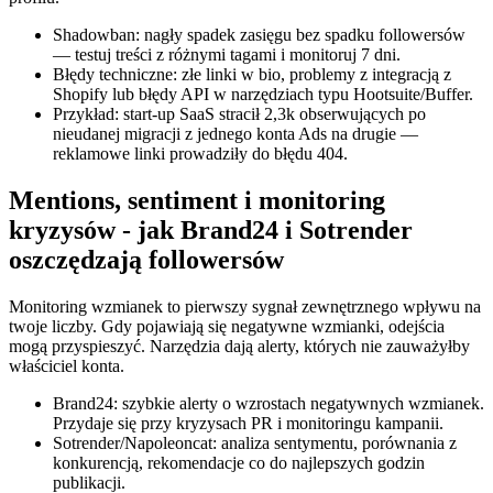
Shadowban: nagły spadek zasięgu bez spadku followersów
— testuj treści z różnymi tagami i monitoruj 7 dni.
Błędy techniczne: złe linki w bio, problemy z integracją z
Shopify lub błędy API w narzędziach typu Hootsuite/Buffer.
Przykład: start-up SaaS stracił 2,3k obserwujących po
nieudanej migracji z jednego konta Ads na drugie —
reklamowe linki prowadziły do błędu 404.
Mentions, sentiment i monitoring
kryzysów - jak Brand24 i Sotrender
oszczędzają followersów
Monitoring wzmianek to pierwszy sygnał zewnętrznego wpływu na
twoje liczby. Gdy pojawiają się negatywne wzmianki, odejścia
mogą przyspieszyć. Narzędzia dają alerty, których nie zauważyłby
właściciel konta.
Brand24: szybkie alerty o wzrostach negatywnych wzmianek.
Przydaje się przy kryzysach PR i monitoringu kampanii.
Sotrender/Napoleoncat: analiza sentymentu, porównania z
konkurencją, rekomendacje co do najlepszych godzin
publikacji.