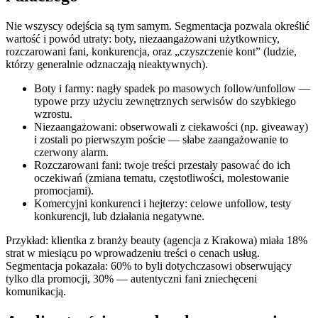
Nie wszyscy odejścia są tym samym. Segmentacja pozwala określić
wartość i powód utraty: boty, niezaangażowani użytkownicy,
rozczarowani fani, konkurencja, oraz „czyszczenie kont” (ludzie,
którzy generalnie odznaczają nieaktywnych).
Boty i farmy: nagły spadek po masowych follow/unfollow —
typowe przy użyciu zewnętrznych serwisów do szybkiego
wzrostu.
Niezaangażowani: obserwowali z ciekawości (np. giveaway)
i zostali po pierwszym poście — słabe zaangażowanie to
czerwony alarm.
Rozczarowani fani: twoje treści przestały pasować do ich
oczekiwań (zmiana tematu, częstotliwości, molestowanie
promocjami).
Komercyjni konkurenci i hejterzy: celowe unfollow, testy
konkurencji, lub działania negatywne.
Przykład: klientka z branży beauty (agencja z Krakowa) miała 18%
strat w miesiącu po wprowadzeniu treści o cenach usług.
Segmentacja pokazała: 60% to byli dotychczasowi obserwujący
tylko dla promocji, 30% — autentyczni fani zniechęceni
komunikacją.